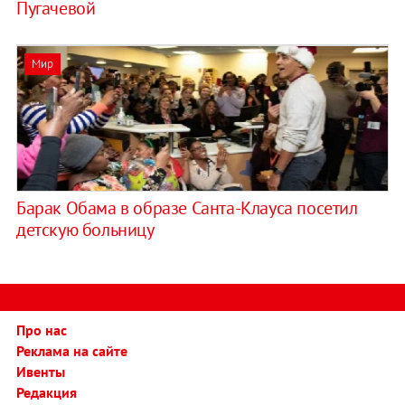
Пугачевой
Мир
Барак Обама в образе Санта-Клауса посетил
детскую больницу
Про нас
Реклама на сайте
Ивенты
Редакция