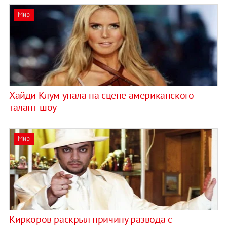
Мир
Хайди Клум упала на сцене американского
талант-шоу
Мир
Киркоров раскрыл причину развода с