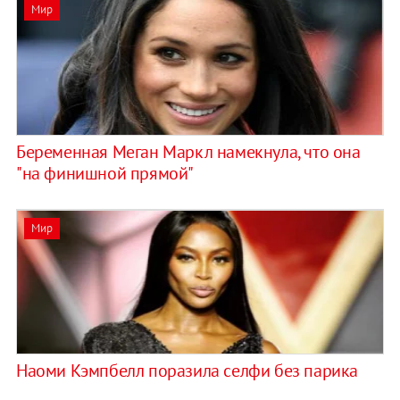
Мир
Беременная Меган Маркл намекнула, что она
"на финишной прямой"
Мир
Наоми Кэмпбелл поразила селфи без парика