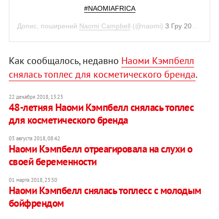
#NAOMIAFRICA
Допис, поширений
Naomi Campbell
(@naomi)
3 Гру 2018 р. о 8:34 PST
Как сообщалось, недавно
Наоми Кэмпбелл
снялась топлес для косметического бренда
.
22 декабря 2018, 13:23
48-летняя Наоми Кэмпбелл снялась топлес
для косметического бренда
03 августа 2018, 08:42
Наоми Кэмпбелл отреагировала на слухи о
своей беременности
01 марта 2018, 23:50
Наоми Кэмпбелл снялась топлесс с молодым
бойфрендом