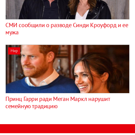
СМИ сообщили о разводе Синди Кроуфорд и ее
мужа
Мир
Принц Гарри ради Меган Маркл нарушит
семейную традицию