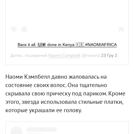
Bare it all. 🙌🏽 done in Kenya 🇰🇪 #NAOMIAFRICA
Допис, поширений
Naomi Campbell
(@naomi)
23 Гру 2018 р. о 12:04 PST
Наоми Кэмпбелл давно жаловалась на
состояние своих волос. Она тщательно
скрывала свою прическу под париком. Кроме
этого, звезда использовала стильные платки,
которые украшали ее голову.