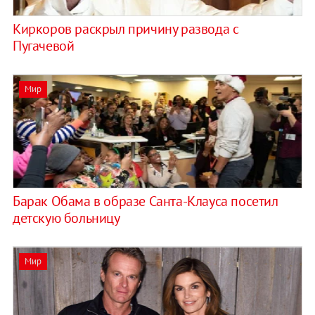
Киркоров раскрыл причину развода с
Пугачевой
Мир
Барак Обама в образе Санта-Клауса посетил
детскую больницу
Мир