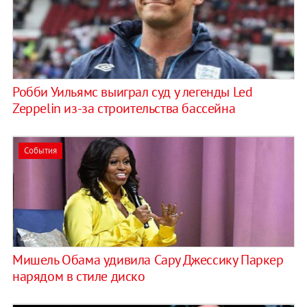
Робби Уильямс выиграл суд у легенды Led
Zeppelin из-за строительства бассейна
События
Мишель Обама удивила Сару Джессику Паркер
нарядом в стиле диско