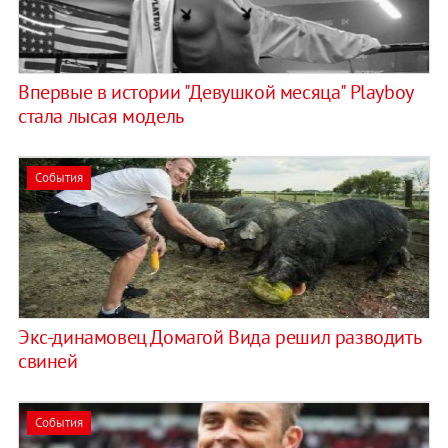
Впервые в истории "Девушкой месяца" Playboy
стала лысая модель
События
Экс-динамовец Домагой Вида решил разводить
свиней
События