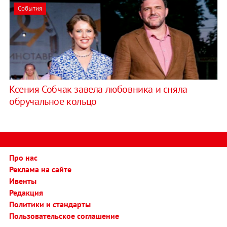
События
Ксения Собчак завела любовника и сняла
обручальное кольцо
Про нас
Реклама на сайте
Ивенты
Редакция
Политики и стандарты
Пользовательское соглашение