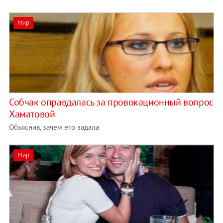
Мир
Собчак оправдалась за провокационный вопрос
Хаматовой
Объяснив, зачем его задала
Мир