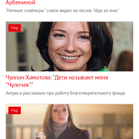
Арбениной
"Ночные снайперы" сняли видео на песню "Иди ко мне"
Мир
Чулпан Хаматова: "Дети называют меня
"Чулочек""
Актриса рассказала про работу благотворительного фонда
Мир