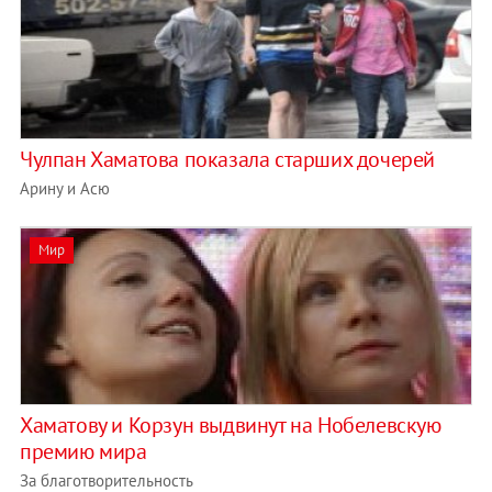
Чулпан Хаматова показала старших дочерей
Арину и Асю
Мир
Хаматову и Корзун выдвинут на Нобелевскую
премию мира
За благотворительность