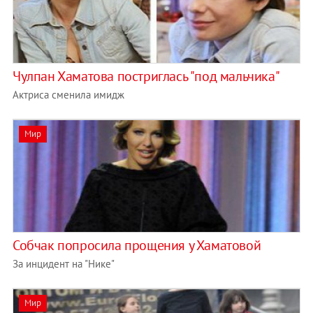
Чулпан Хаматова постриглась "под мальчика"
Актриса сменила имидж
Мир
Собчак попросила прощения у Хаматовой
За инцидент на "Нике"
Мир