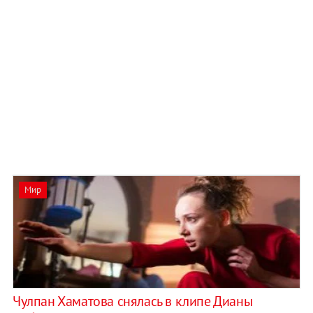
Мир
Чулпан Хаматова снялась в клипе Дианы