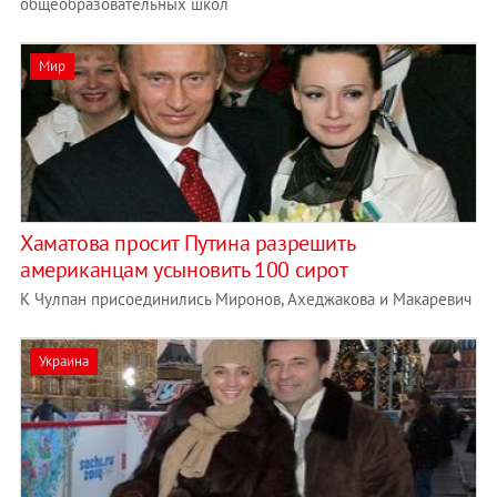
общеобразовательных школ
Мир
Хаматова просит Путина разрешить
американцам усыновить 100 сирот
К Чулпан присоединились Миронов, Ахеджакова и Макаревич
Украина