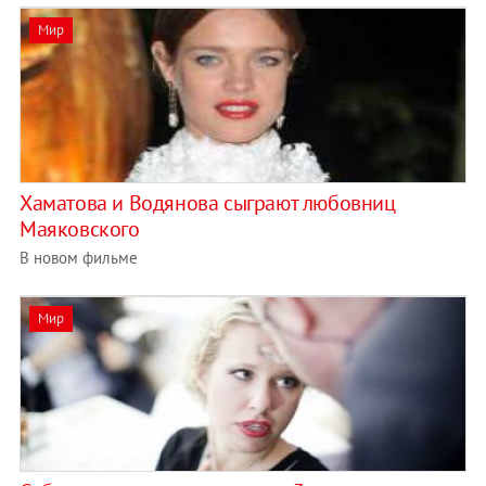
Мир
Хаматова и Водянова сыграют любовниц
Маяковского
В новом фильме
Мир