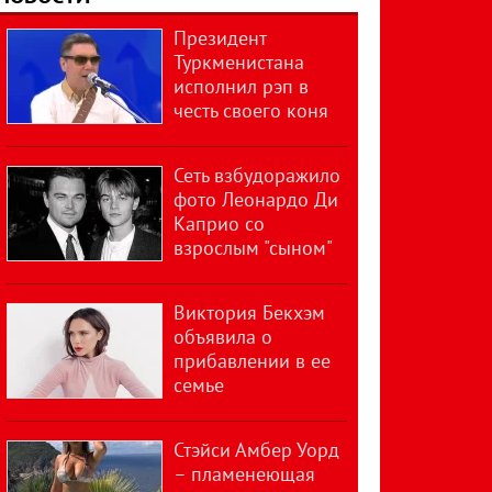
Президент
Туркменистана
исполнил рэп в
честь своего коня
Сеть взбудоражило
фото Леонардо Ди
Каприо со
взрослым "сыном"
Виктория Бекхэм
объявила о
прибавлении в ее
семье
Стэйси Амбер Уорд
– пламенеющая