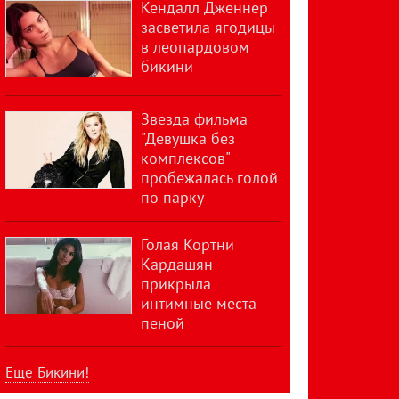
Кендалл Дженнер
засветила ягодицы
в леопардовом
бикини
Звезда фильма
"Девушка без
комплексов"
пробежалась голой
по парку
Голая Кортни
Кардашян
прикрыла
интимные места
пеной
Еще Бикини!