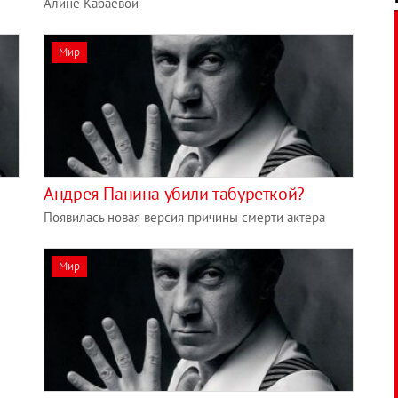
Алине Кабаевой
Мир
Андрея Панина убили табуреткой?
Появилась новая версия причины смерти актера
Мир