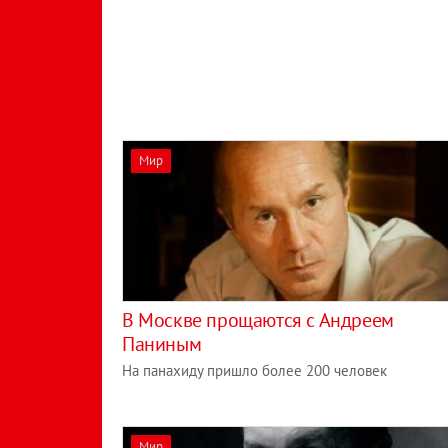
Мир
В Москве прощаются с Андреем
Паниным
На панахиду пришло более 200 человек
Мир