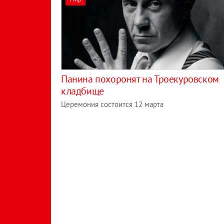
Панина похоронят на Троекуровском
кладбище
Церемония состоится 12 марта