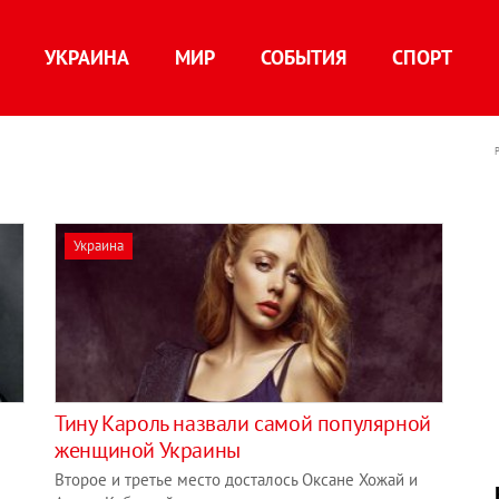
УКРАИНА
МИР
СОБЫТИЯ
СПОРТ
Украина
Тину Кароль назвали самой популярной
женщиной Украины
Второе и третье место досталось Оксане Хожай и