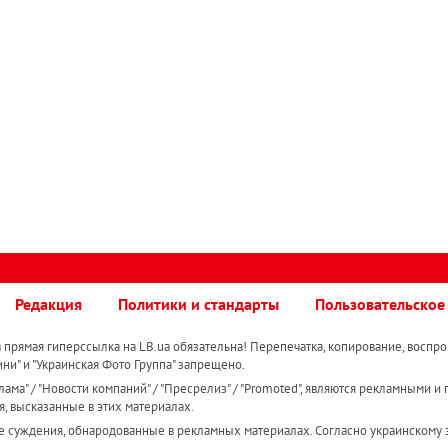
Редакция
Политики и стандарты
Пользовательское
прямая гиперссылка на LB.ua обязательна! Перепечатка, копирование, воспро
ини" и "Украинская Фото Группа" запрещено.
ама" / "Новости компаний" / "Пресрелиз" / "Promoted", являются рекламными и 
я, высказанные в этих материалах.
е суждения, обнародованные в рекламных материалах. Согласно украинскому з