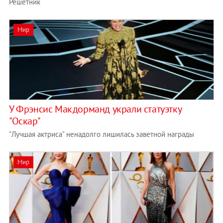
Решетник
Мир
У Фрэнсис Макдорманд украли статуэтку
"Оскар"
"Лучшая актриса" ненадолго лишилась заветной награды
Мир