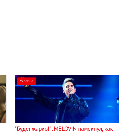
Украина
"Будет жарко!": MELOVIN намекнул, как