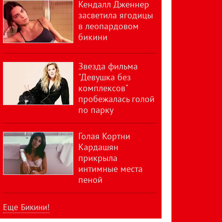
Кендалл Дженнер
засветила ягодицы
в леопардовом
бикини
Звезда фильма
"Девушка без
комплексов"
пробежалась голой
по парку
Голая Кортни
Кардашян
прикрыла
интимные места
пеной
Еще Бикини!