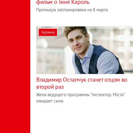
фильм о Тине Кароль
Премьера запланирована на 8 марта
Украина
Владимир Остапчук станет отцом во
второй раз
Жена ведущего программы "Інспектор. Міста"
ожидает сына