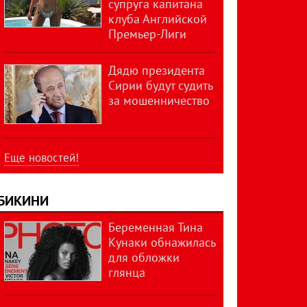
супруга капитана
клуба Английской
Премьер-Лиги
Дядю президента
Сирии будут судить
за мошенничество
Еще новостей!
БИКИНИ
Беременная Тина
Кунаки обнажилась
для обложки
глянца