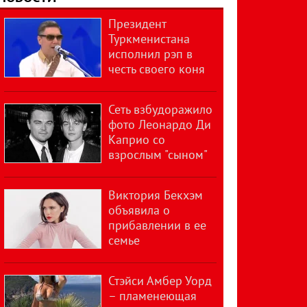
Президент
Туркменистана
исполнил рэп в
честь своего коня
Сеть взбудоражило
фото Леонардо Ди
Каприо со
взрослым "сыном"
Виктория Бекхэм
объявила о
прибавлении в ее
семье
Стэйси Амбер Уорд
– пламенеющая