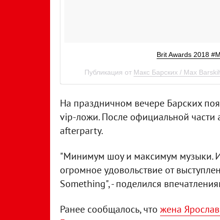
Brit Awards 2018 #
Публикация от
Макс Барских / Max Barski
На праздничном вечере Барских появ
vip-ложи. После официальной части а
afterparty.
"Минимум шоу и максимум музыки. И
огромное удовольствие от выступле
Something", - поделился впечатлени
Ранее сообщалось, что
жена Ярослав