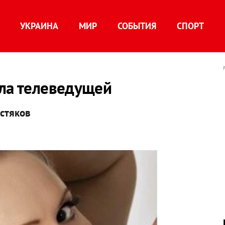
УКРАИНА
МИР
СОБЫТИЯ
СПОРТ
ала телеведущей
лстяков