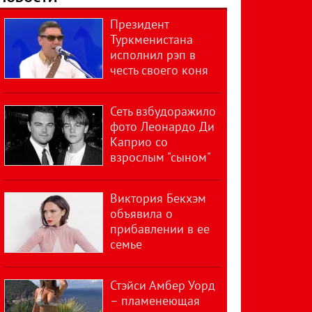
Президент
Туркменистана
исполнил рэп в
честь своего коня
Сеть взбудоражило
фото Леонардо Ди
Каприо со
взрослым "сыном"
Виктория Бекхэм
объявила о
прибавлении в ее
семье
Стэйси Амбер Уорд
– пламенеющая