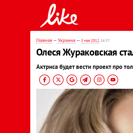
Главная
—
Украина
—
3 мая 2012
, 16:57
Олеся Жураковская ст
Актриса будет вести проект про то