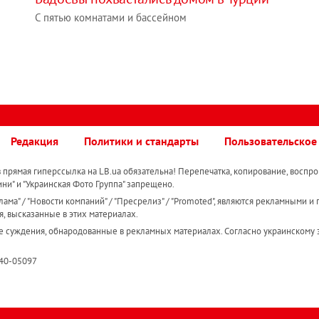
С пятью комнатами и бассейном
Редакция
Политики и стандарты
Пользовательское
прямая гиперссылка на LB.ua обязательна! Перепечатка, копирование, воспро
ини" и "Украинская Фото Группа" запрещено.
ама" / "Новости компаний" / "Пресрелиз" / "Promoted", являются рекламными и 
я, высказанные в этих материалах.
е суждения, обнародованные в рекламных материалах. Согласно украинскому з
R40-05097