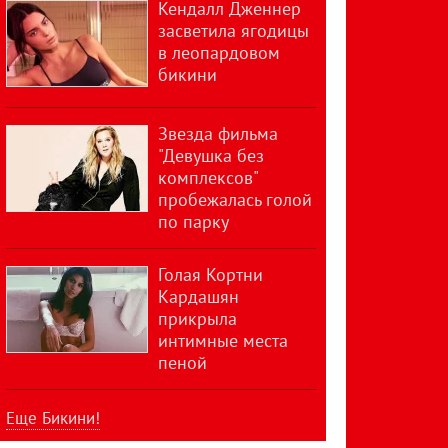
Кендалл Дженнер
засветила ягодицы
в леопардовом
бикини
Звезда фильма
"Девушка без
комплексов"
пробежалась голой
по парку
Голая Кортни
Кардашян
прикрыла
интимные места
пеной
Еще Бикини!