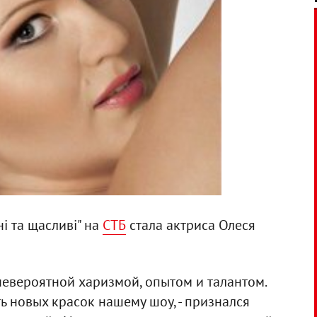
і та щасливі" на
СТБ
стала актриса Олеся
невероятной харизмой, опытом и талантом.
ь новых красок нашему шоу, - признался