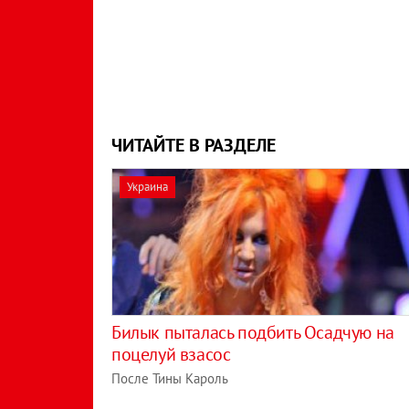
ЧИТАЙТЕ В РАЗДЕЛЕ
Украина
Билык пыталась подбить Осадчую на
поцелуй взасос
После Тины Кароль