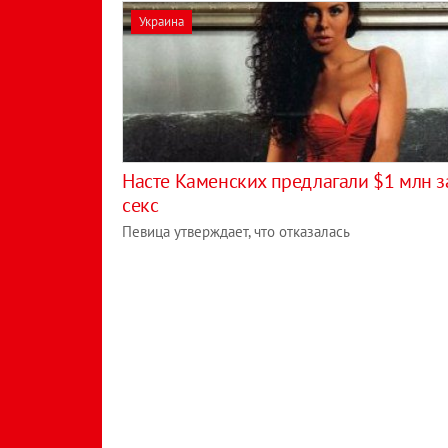
Украина
Насте Каменских предлагали $1 млн з
секс
Певица утверждает, что отказалась