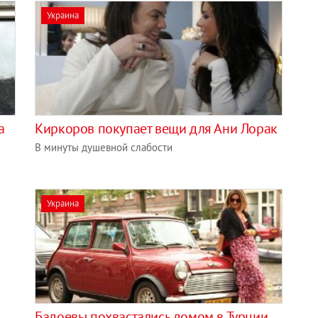
Украина
а
Киркоров покупает вещи для Ани Лорак
В минуты душевной слабости
Украина
Бадоевы похвастались домом в Турции