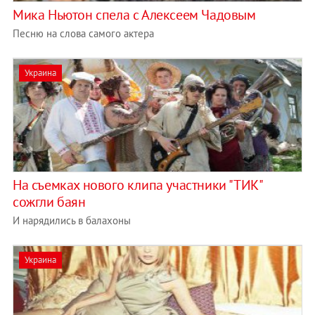
Мика Ньютон спела с Алексеем Чадовым
Песню на слова самого актера
Украина
На съемках нового клипа участники "ТИК"
сожгли баян
И нарядились в балахоны
Украина