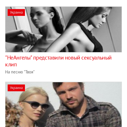
Украина
"НеАнгелы" представили новый сексуальный
клип
На песню "Твоя"
Украина