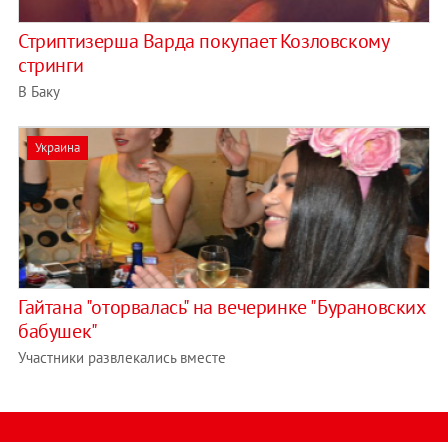
Стриптизерша Варда покупает Козловскому
стринги
В Баку
Украина
Гайтана "оторвалась" на вечеринке "Бурановских
бабушек"
Участники развлекались вместе