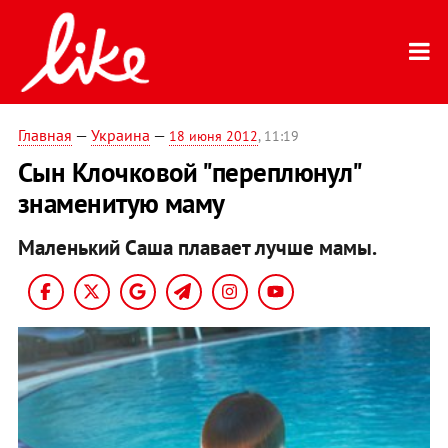
Главная
—
Украина
—
18 июня 2012
, 11:19
Сын Клочковой "переплюнул"
знаменитую маму
Маленький Саша плавает лучше мамы.