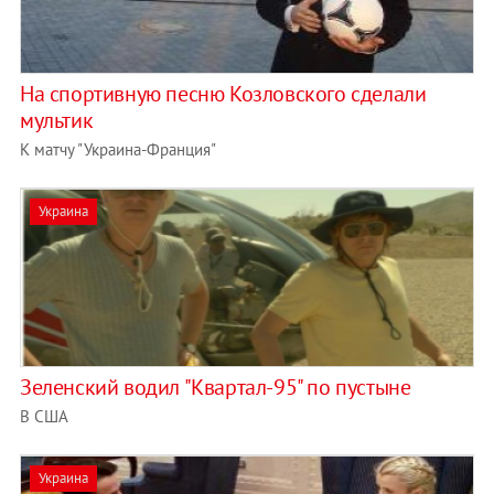
На спортивную песню Козловского сделали
мультик
К матчу "Украина-Франция"
Украина
Зеленский водил "Квартал-95" по пустыне
В США
Украина