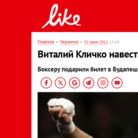
Главная
—
Украина
—
25 июня 2012
, 17:24
Виталий Кличко навес
Боксеру подарили билет в Будапеш