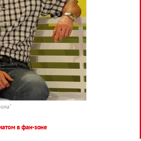
бола"
матом в фан-зоне