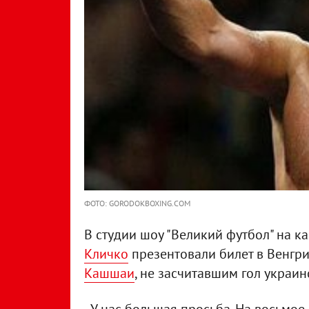
ФОТО: GORODOKBOXING.COM
В студии шоу "Великий футбол" на к
Кличко
презентовали билет в Венгри
Кашшаи
, не засчитавшим гол украи