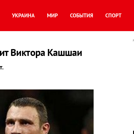
УКРАИНА
МИР
СОБЫТИЯ
СПОРТ
тит Виктора Кашшаи
т.