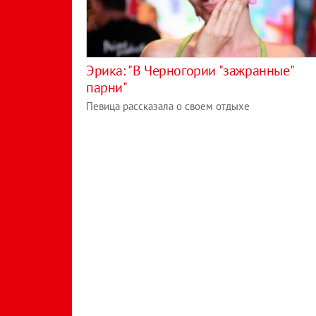
Эрика: "В Черногории "зажранные"
парни"
Певица рассказала о своем отдыхе