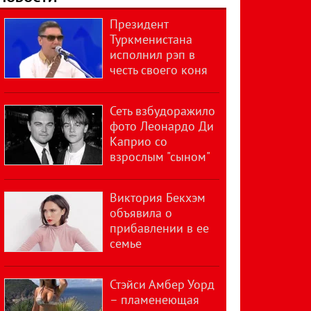
Президент
Туркменистана
исполнил рэп в
честь своего коня
Сеть взбудоражило
фото Леонардо Ди
Каприо со
взрослым "сыном"
Виктория Бекхэм
объявила о
прибавлении в ее
семье
Стэйси Амбер Уорд
– пламенеющая