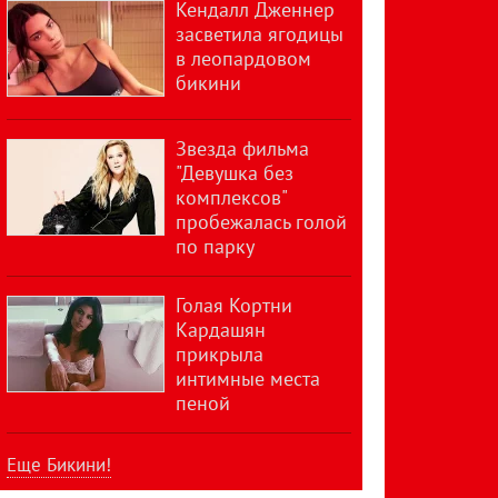
Кендалл Дженнер
засветила ягодицы
в леопардовом
бикини
Звезда фильма
"Девушка без
комплексов"
пробежалась голой
по парку
Голая Кортни
Кардашян
прикрыла
интимные места
пеной
Еще Бикини!