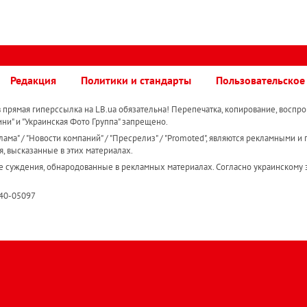
Редакция
Политики и стандарты
Пользовательское
прямая гиперссылка на LB.ua обязательна! Перепечатка, копирование, воспро
ини" и "Украинская Фото Группа" запрещено.
ама" / "Новости компаний" / "Пресрелиз" / "Promoted", являются рекламными и 
я, высказанные в этих материалах.
е суждения, обнародованные в рекламных материалах. Согласно украинскому з
R40-05097