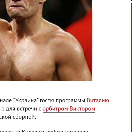
анале "Украина" гостю программы
Виталию
ю для встречи с
арбитром Виктором
нской сборной.