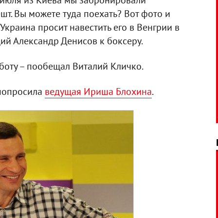
е июля из Киева мы забронировали
т. Вы можете туда поехать? Вот фото и
Украина просит навестить его в Венгрии в
ий Александр Денисов к боксеру.
аботу – пообещал Виталий Кличко.
 попросила
ведущая Ириша Блохина
.