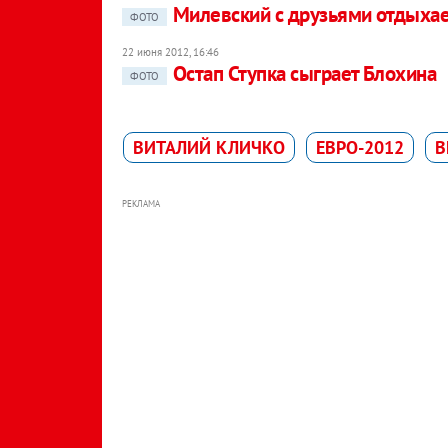
Милевский с друзьями отдыхае
ФОТО
22 июня 2012, 16:46
Остап Ступка сыграет Блохина
ФОТО
ВИТАЛИЙ КЛИЧКО
ЕВРО-2012
В
РЕКЛАМА