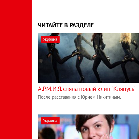
ЧИТАЙТЕ В РАЗДЕЛЕ
Украина
А.Р.М.И.Я. сняла новый клип "Клянусь"
После расставания с Юрием Никитиным.
Украина