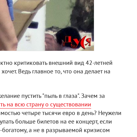
ектно критиковать внешний вид 42-летней
 хочет. Ведь главное то, что она делает на
елание пустить "пыль в глаза". Зачем за
ть на всю страну о существовании
мостью четыре тысячи евро в день? Неужели
купать больше билетов на ее концерт, если
о-богатому, а не в разрываемой кризисом