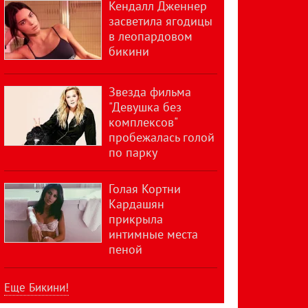
Кендалл Дженнер
засветила ягодицы
в леопардовом
бикини
Звезда фильма
"Девушка без
комплексов"
пробежалась голой
по парку
Голая Кортни
Кардашян
прикрыла
интимные места
пеной
Еще Бикини!