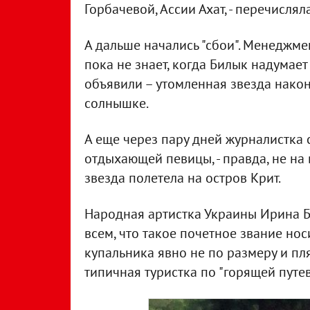
Горбачевой, Ассии Ахат, - перечислял
А дальше начались "сбои". Менеджме
пока не знает, когда Билык надумает
объявили – утомленная звезда наконе
солнышке.
А еще через пару дней журналистка 
отдыхающей певицы, - правда, не на в
звезда полетела на остров Крит.
Народная артистка Украины Ирина Б
всем, что такое почетное звание но
купальника явно не по размеру и пля
типичная туристка по "горящей путев