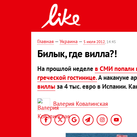
Главная
—
Украина
—
5 июля 2012
, 14:45
Билык, где вилла?!
На прошлой неделе
в СМИ попали
греческой гостинице.
А накануне а
виллы
за 4 тыс. евро в Испании. К
Валерия Ковалинская