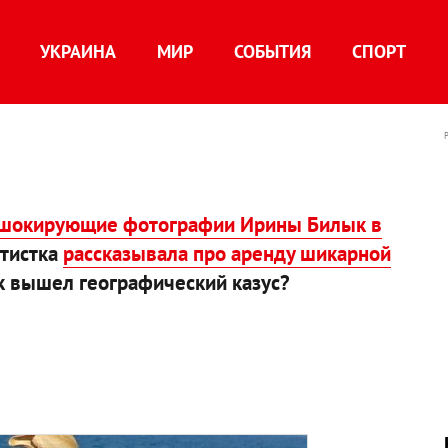
УКРАИНА
МИР
СОБЫТИЯ
СПОРТ
 шокирующие фотографии Ирины Билык в
ртистка
рассказывала про аренду шикарной
ак вышел географический казус?