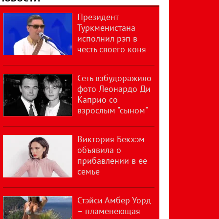
Президент
Туркменистана
исполнил рэп в
честь своего коня
Сеть взбудоражило
фото Леонардо Ди
Каприо со
взрослым "сыном"
Виктория Бекхэм
объявила о
прибавлении в ее
семье
Стэйси Амбер Уорд
– пламенеющая