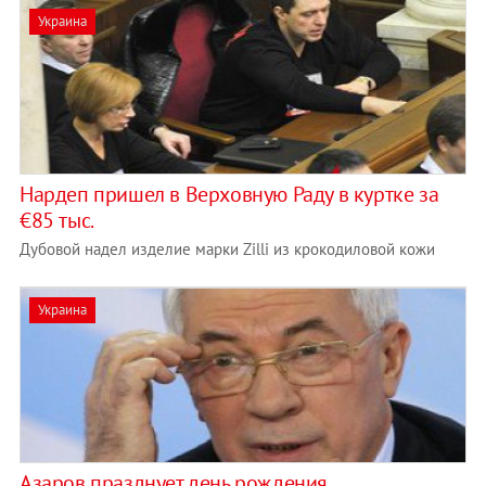
Украина
Нардеп пришел в Верховную Раду в куртке за
€85 тыс.
Дубовой надел изделие марки Zilli из крокодиловой кожи
Украина
Азаров празднует день рождения