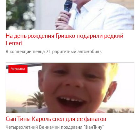
На день рождения Гришко подарили редкий
Ferrari
В коллекции певца 21 раритетный автомобиль
Украина
Сын Тины Кароль спел для ее фанатов
Четырехлетний Вениамин поздравил "ФанТину"