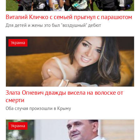
Виталий Кличко с семьей прыгнул с парашютом
Для детей и жены это был "воздушный" дебют
Украина
Злата Огневич дважды висела на волоске от
смерти
Оба случая произошли в Крыму
Украина