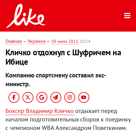
Главная
—
Украина
—
30 июля 2013
, 10:14
Кличко отдохнул с Шуфричем на
Ибице
Компанию спортсмену составил экс-
министр.
Боксер Владимир Кличко
отдыхает перед
началом подготовительных сборов к поединку
с чемпионом WBA Александром Поветкиним.