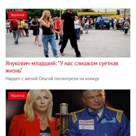
Украина
Янукович-младший: "У нас слишком суетная
жизнь"
Нардеп с женой Ольгой посмотрели на конкур
Украина