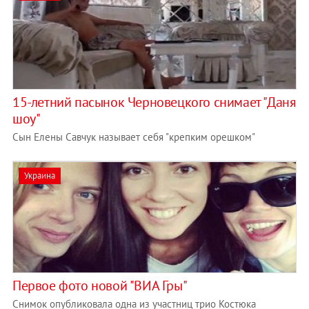
15-летний пасынок Черновецкого снимает "Даня
шоу"
Сын Елены Савчук называет себя "крепким орешком"
Украина
Первое фото новой "ВИА Гры"
Снимок опубликовала одна из участниц трио Костюка