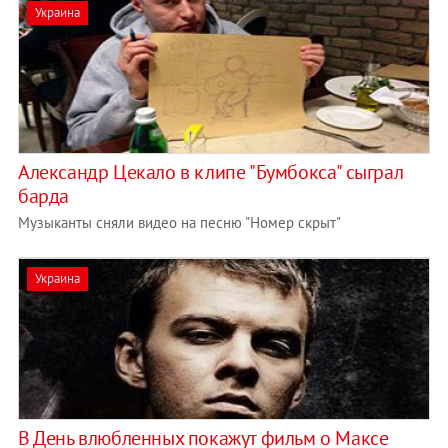
Украина
Александр Цекало в клипе "Бумбокса" сыграл
барда
Музыканты сняли видео на песню "Номер скрыт"
Украина
В День влюбленных покажут фильм о Максе