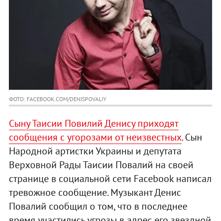
ФОТО: FACEBOOK.COM/DENISPOVALIY
Сыну Таисии Повилий Денису приходят
сообщения с угорозами от неизвестных
. Сын
Народной артистки Украины и депутата
Верховной Рады Таисии Повалий на своей
странице в социальной сети Facebook написал
тревожное сообщение. Музыкант Денис
Повалий сообщил о том, что в последнее
время участились угрозы в адрес его звездной