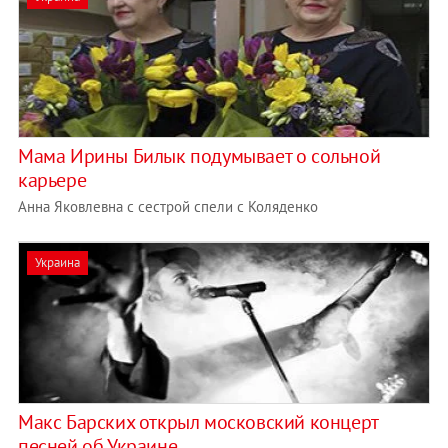
Мама Ирины Билык подумывает о сольной
карьере
Анна Яковлевна с сестрой спели с Коляденко
Украина
Макс Барских открыл московский концерт
песней об Украине