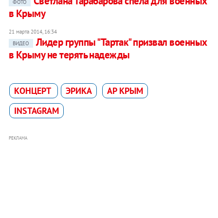
Светлана Тарабарова спела для военных
ФОТО
в Крыму
21 марта 2014, 16:34
Лидер группы "Тартак" призвал военных
ВИДЕО
в Крыму не терять надежды
КОНЦЕРТ
ЭРИКА
АР КРЫМ
INSTAGRAM
РЕКЛАМА