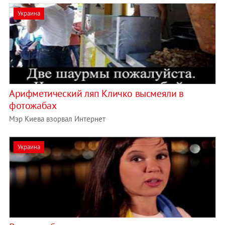
Украина
Арифметический ляп Кличко высмеяли в
фотожабах
Мэр Киева взорвал Интернет
Украина