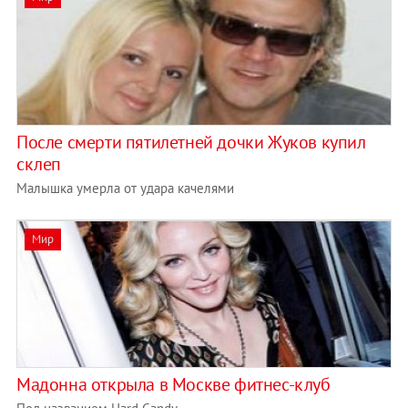
После смерти пятилетней дочки Жуков купил
склеп
Малышка умерла от удара качелями
Мир
Мадонна открыла в Москве фитнес-клуб