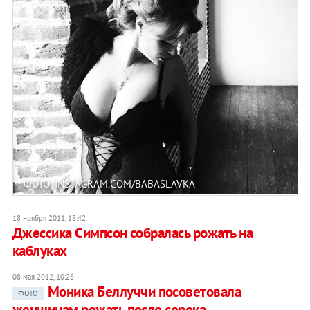
ФОТО: INSTAGRAM.COM/BABASLAVKA
18 ноября 2011, 18:42
Джессика Симпсон собралась рожать на
каблуках
08 мая 2012, 10:28
Моника Беллуччи посоветовала
ФОТО
женщинам рожать после сорока