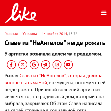
Главная
—
Украина
—
14 ноября 2014
, 13:32
Славе из "НеАнгелов" негде рожать
У артистки возникла дилемма с роддомом.
Рыжая
Слава из "НеАнгелов", которая должна
вскоре стать мамой
, возмущена, потому что ей
негде рожать. Причиной волнений артистки
является то, что родильный дом, который она
выбрала, закрывают. Об этом Слава написала
на своей странице в социальной сети