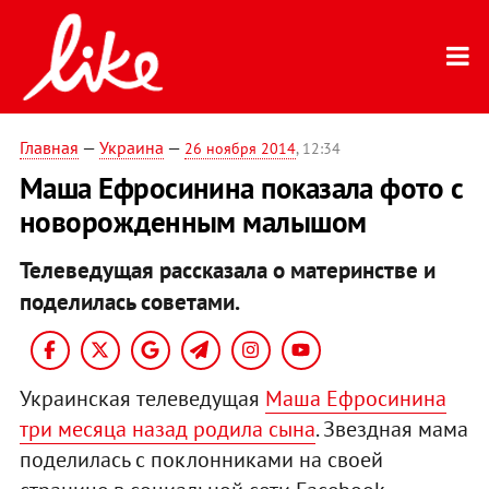
Главная
—
Украина
—
26 ноября 2014
, 12:34
Маша Ефросинина показала фото с
новорожденным малышом
Телеведущая рассказала о материнстве и
поделилась советами.
Украинская телеведущая
Маша Ефросинина
три месяца назад родила сына
. Звездная мама
поделилась с поклонниками на своей