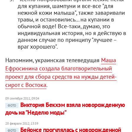
для купания, шампуни и все-все "для
нежной кожи малыша", также заваривали
травы, и остановились... на купании в
обычной воде! Все-таки, думаю, это
индивидуальная история, но я действую в
данном случае по принципу "лучшее –
враг хорошего".
Напомним, украинская телеведущая
Маша
Ефросинина создала благотворительный
проект для сбора средств на нужды детей-
сирот с Востока
.
09 сентября 2011, 09:04
Виктория Бекхэм взяла новорожденную
ФОТО
дочь на "Неделю моды"
28 февраля 2012, 13:59
Бейонсе прогулялась с новорожденной
ФОТО