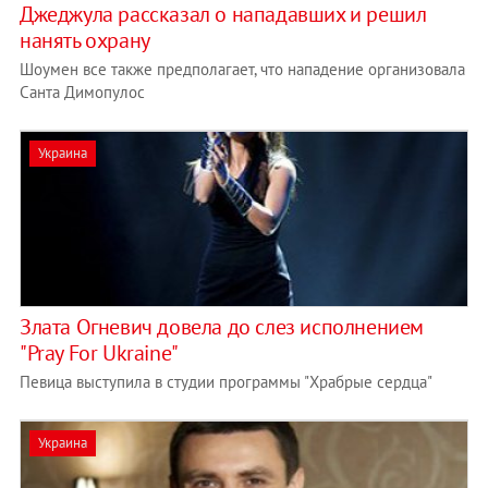
Джеджула рассказал о нападавших и решил
нанять охрану
Шоумен все также предполагает, что нападение организовала
Санта Димопулос
Украина
Злата Огневич довела до слез исполнением
"Pray For Ukraine"
Певица выступила в студии программы "Храбрые сердца"
Украина