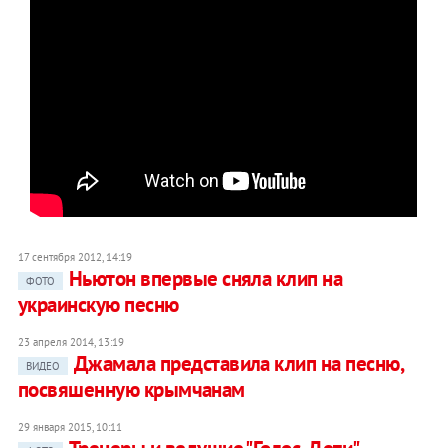
17 сентября 2012, 14:19
Ньютон впервые сняла клип на
ФОТО
украинскую песню
23 апреля 2014, 13:19
Джамала представила клип на песню,
ВИДЕО
посвяшенную крымчанам
29 января 2015, 10:11