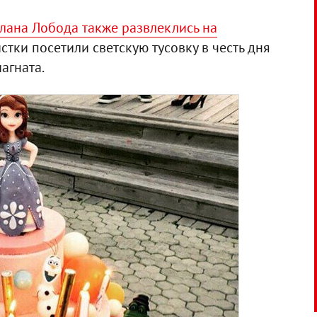
лана Лобода также развлеклись на
истки посетили светскую тусовку в честь дня
агната.