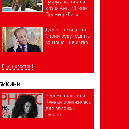
супруга капитана
клуба Английской
Премьер-Лиги
Дядю президента
Сирии будут судить
за мошенничество
Еще новостей!
БИКИНИ
Беременная Тина
Кунаки обнажилась
для обложки
глянца