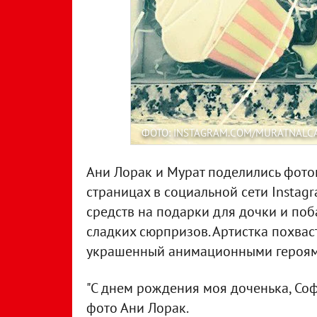
ФОТО: INSTAGRAM.COM/MURATNALC
Ани Лорак и Мурат поделились фото
страницах в социальной сети Instag
средств на подарки для дочки и по
сладких сюрпризов. Артистка похва
украшенный анимационными героя
"С днем рождения моя доченька, Софи
фото Ани Лорак.