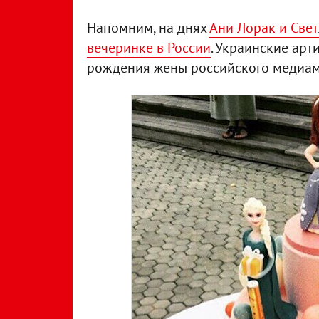
Напомним, на днях
Ани Лорак и Свет
вечеринке в России
. Украинские арт
рождения жены российского медиам