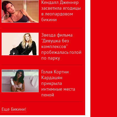
Кендалл Дженнер
засветила ягодицы
в леопардовом
бикини
Звезда фильма
"Девушка без
комплексов"
пробежалась голой
по парку
Голая Кортни
Кардашян
прикрыла
интимные места
пеной
Еще Бикини!