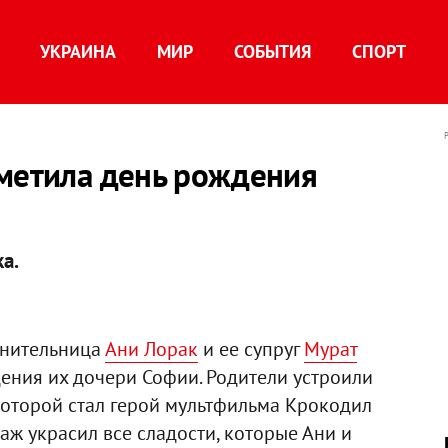
УКРАИНА
МИР
СОБЫТИЯ
СПОРТ
тметила день рождения
а.
лнительница
Ани Лорак
и ее супруг
Мурат
ения их дочери Софии. Родители устроили
оторой стал герой мультфильма Крокодил
аж украсил все сладости, которые Ани и