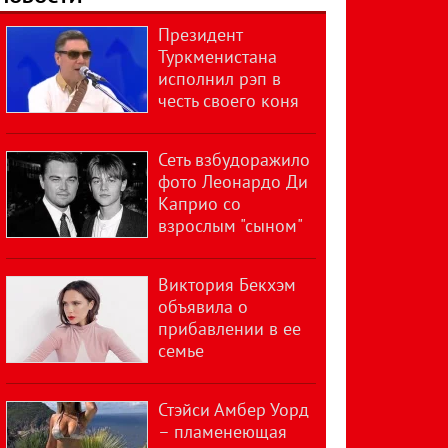
Президент
Туркменистана
исполнил рэп в
честь своего коня
Сеть взбудоражило
фото Леонардо Ди
Каприо со
взрослым "сыном"
Виктория Бекхэм
объявила о
прибавлении в ее
семье
Стэйси Амбер Уорд
– пламенеющая