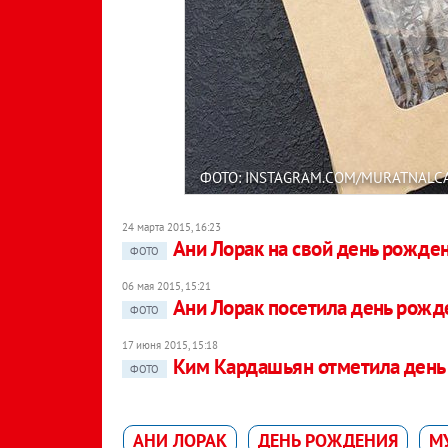
ФОТО: INSTAGRAM.COM/MURATNALC
24 марта 2015, 16:23
Ани Лорак на свой день рожден
ФОТО
06 мая 2015, 15:21
Ани Лорак посетила день рожд
ФОТО
17 июня 2015, 15:18
Ким Кардашьян отметила день
ФОТО
АНИ ЛОРАК
ДЕНЬ РОЖДЕНИЯ
М