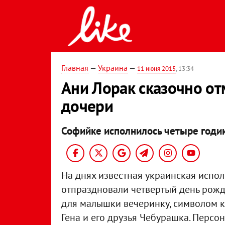
Главная
—
Украина
—
11 июня 2015
, 13:34
Ани Лорак сказочно о
дочери
Софийке исполнилось четыре годик
На днях известная украинская испо
отпраздновали четвертый день рожд
для малышки вечеринку, символом к
Гена и его друзья Чебурашка. Персон