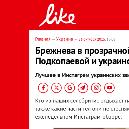
Главная
—
Украина
—
26 октября 2015
, 10:03
Брежнева в прозрачно
Подкопаевой и украин
Лучшее в Инстаграм украинских з
Кто из наших селебритис отдыхает на
также какие части тел они не стесня
еженедельном Инстаграм-обзоре.