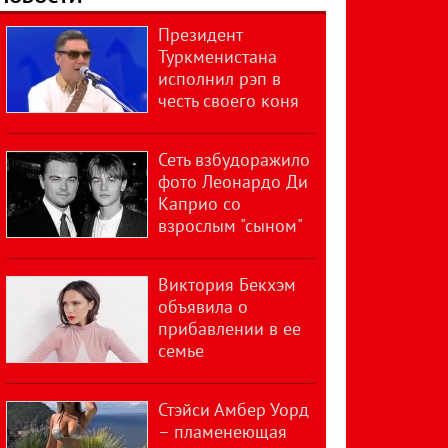
Президент
Туркменистана
исполнил рэп в
честь своего коня
Сеть взбудоражило
фото Леонардо Ди
Каприо со
взрослым "сыном"
Виктория Бекхэм
объявила о
прибавлении в ее
семье
Стэйси Амбер Уорд
– пламенеющая