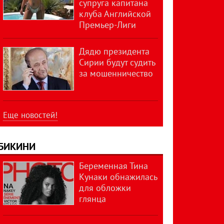
супруга капитана
клуба Английской
Премьер-Лиги
Дядю президента
Сирии будут судить
за мошенничество
Еще новостей!
БИКИНИ
Беременная Тина
Кунаки обнажилась
для обложки
глянца