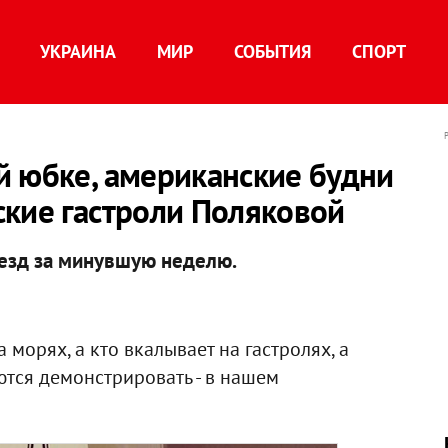
УКРАИНА
МИР
СОБЫТИЯ
СПОРТ
й юбке, американские будни
ские гастроли Поляковой
везд за минувшую неделю.
 морях, а кто вкалывает на гастролях, а
ются демонстрировать - в нашем