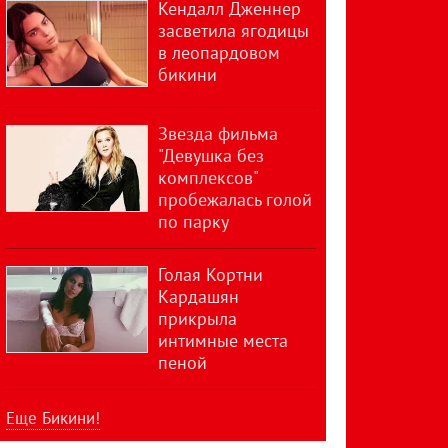
Кендалл Дженнер
засветила ягодицы
в леопардовом
бикини
Звезда фильма
"Девушка без
комплексов"
пробежалась голой
по парку
Голая Кортни
Кардашян
прикрыла
интимные места
пеной
Еще Бикини!