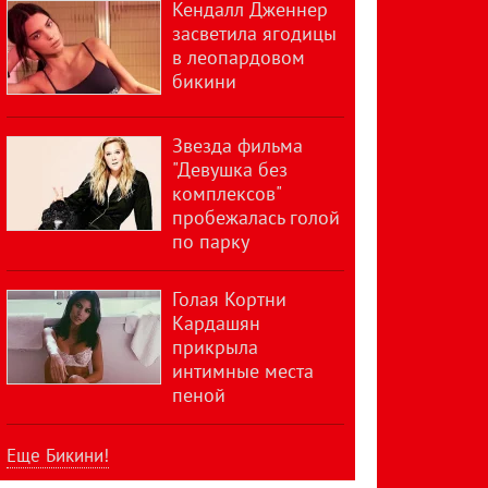
Кендалл Дженнер
засветила ягодицы
в леопардовом
бикини
Звезда фильма
"Девушка без
комплексов"
пробежалась голой
по парку
Голая Кортни
Кардашян
прикрыла
интимные места
пеной
Еще Бикини!