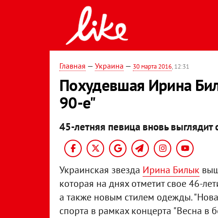
Главная
—
Украина
—
30 марта 2016
, 12:31
Похудевшая Ирина Бил
90-е"
45-летняя певица вновь выглядит 
Украинская звезда
Ирина Билык
выш
которая на днях отметит свое 46-ле
а также новым стилем одежды. "Нова
спорта в рамках концерта "Весна в 