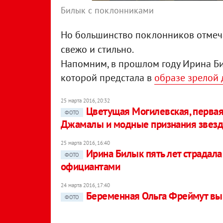
Билык с поклонниками
Но большинство поклонников отмечае
свежо и стильно.
Напомним, в прошлом году Ирина Би
которой предстала в
образе зрелой
25 марта 2016, 20:32
Цветущая Могилевская, первая
ФОТО
Джамалы и модные признания звез
25 марта 2016, 16:40
Ирина Билык пять лет страдала
ФОТО
официантами
24 марта 2016, 17:40
Беременная Ольга Фреймут выш
ФОТО