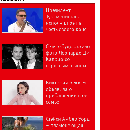
Президент
Туркменистана
исполнил рэп в
честь своего коня
Сеть взбудоражило
фото Леонардо Ди
Каприо со
взрослым "сыном"
Виктория Бекхэм
объявила о
прибавлении в ее
семье
Стэйси Амбер Уорд
– пламенеющая