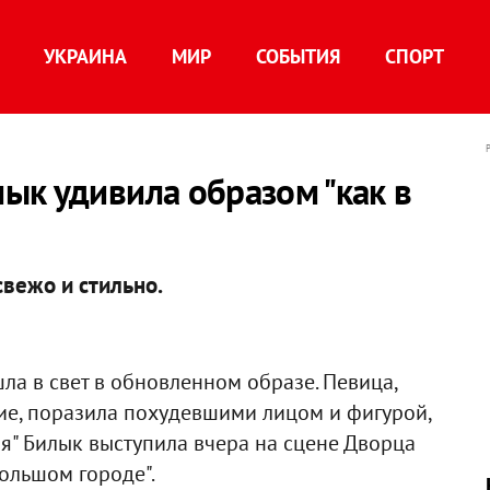
УКРАИНА
МИР
СОБЫТИЯ
СПОРТ
ык удивила образом "как в
свежо и стильно.
ла в свет в обновленном образе. Певица,
тие, поразила похудевшими лицом и фигурой,
я" Билык выступила вчера на сцене Дворца
большом городе".