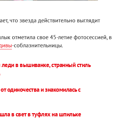
т, что звезда действительно выглядит
лык отметила свое 45-летие фотосессией, в
 дивы
-соблазнительницы.
 леди в вышиванке, странный стиль
д
 от одиночества и знакомилась с
ла в свет в туфлях на шпильке