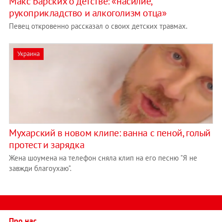
Макс Барских о детстве: «насилие,
рукоприкладство и алкоголизм отца»
Певец откровенно рассказал о своих детских травмах.
Украина
Мухарский в новом клипе: ванна с пеной, голый
протест и зарядка
Жена шоумена на телефон сняла клип на его песню "Я не
завжди благоухаю".
Про нас