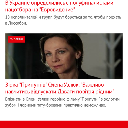
В Украине определились с полуфиналистами
нацотбора на "Евровидение"
18 исполнителей и групп будут бороться за то, чтобы поехать
в Лиссабон.
Украина
Зірка "Припутнів" Олена Узлюк: "Важливо
навчитись відпускати. Давати повітря рідним"
Впізнати в Олені Узлюк героїню фільму “Припутні” з золотим
зубом і чорними тату-бровами практично неможливо.