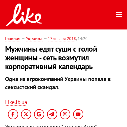
Главная
—
Украина
—
17 января 2018
, 14:20
Мужчины едят суши с голой
женщины - сеть возмутил
корпоративный календарь
Одна из агрокомпаний Украины попала в
сексистский скандал.
Like.lb.ua
Украинская компания "Імперія-Агро"