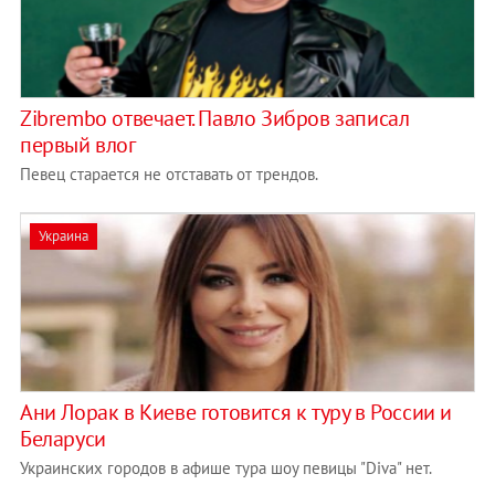
Zibrembo отвечает. Павло Зибров записал
первый влог
Певец старается не отставать от трендов.
Украина
Ани Лорак в Киеве готовится к туру в России и
Беларуси
Украинских городов в афише тура шоу певицы "Diva" нет.