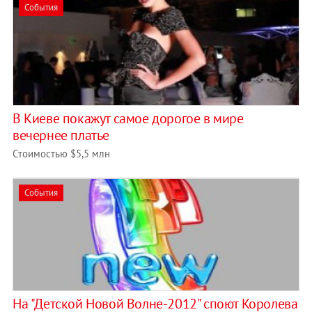
События
В Киеве покажут самое дорогое в мире
вечернее платье
Стоимостью $5,5 млн
События
На "Детской Новой Волне-2012" споют Королева