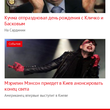
Кучма отпраздновал день рождения с Кличко и
Басковым
На Сардинии
События
Мэрилин Мэнсон приедет в Киев анонсировать
конец света
Американец впервые выступит в Киеве