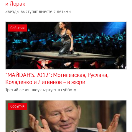
и Лорак
Звезды выступят вместе с детьми
События
"МАЙDАН’S. 2012": Могилевская, Руслана,
Коляденко и Литвинов – в жюри
Третий сезон шоу стартует в субботу
События