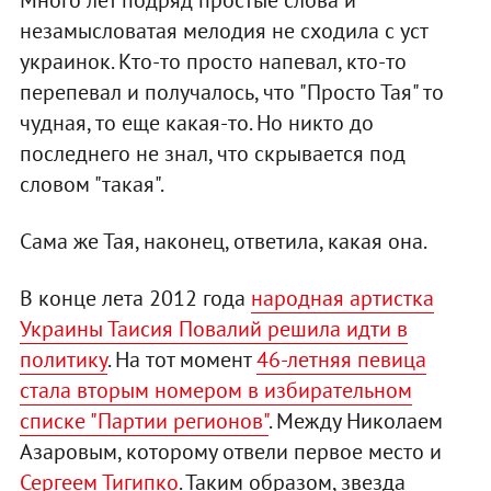
Много лет подряд простые слова и
незамысловатая мелодия не сходила с уст
украинок. Кто-то просто напевал, кто-то
перепевал и получалось, что "Просто Тая" то
чудная, то еще какая-то. Но никто до
последнего не знал, что скрывается под
словом "такая".
Сама же Тая, наконец, ответила, какая она.
В конце лета 2012 года
народная артистка
Украины Таисия Повалий решила идти в
политику
. На тот момент
46-летняя певица
стала вторым номером в избирательном
списке "Партии регионов"
. Между Николаем
Азаровым, которому отвели первое место и
Сергеем Тигипко
. Таким образом, звезда