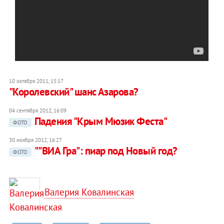
10 октября 2011, 15:17
"Королевский" шанс Азарова?
04 сентября 2012, 16:09
Падения "Крым Мюзик Феста"
ФОТО
30 ноября 2012, 16:27
""ВИА Гра": пиар под Новый год?
ФОТО
Валерия Ковалинская