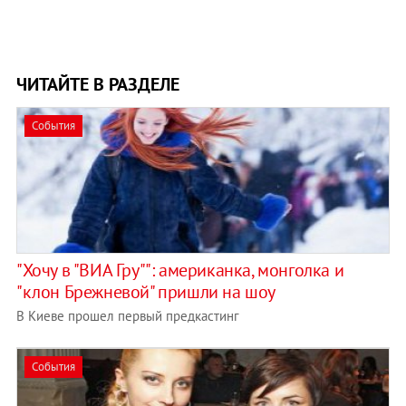
ЧИТАЙТЕ В РАЗДЕЛЕ
События
"Хочу в "ВИА Гру"": американка, монголка и
"клон Брежневой" пришли на шоу
В Киеве прошел первый предкастинг
События