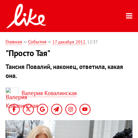
Главная
—
События
—
17 декабря 2012
, 12:37
"Просто Тая"
Таисия Повалий, наконец, ответила, какая
она.
Валерия Ковалинская