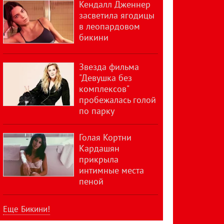
Кендалл Дженнер
засветила ягодицы
в леопардовом
бикини
Звезда фильма
"Девушка без
комплексов"
пробежалась голой
по парку
Голая Кортни
Кардашян
прикрыла
интимные места
пеной
Еще Бикини!