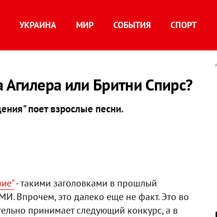
УКРАИНА
МИР
СОБЫТИЯ
СПОРТ
а Агилера или Бритни Спирс?
ения" поет взрослые песни.
ние"
- такими заголовками в прошлый
И. Впрочем, это далеко еще не факт. Это во
тельно принимает следующий конкурс, а в