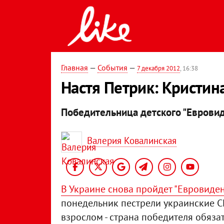
Главная
—
События
—
7 декабря 2012
, 16:38
Настя Петрик: Кристин
Победительница детского "Евровид
Валерия Ковалинская
В Украине снова пройдет "Евровиде
понедельник пестрели украинские СМ
взрослом - страна победителя обяза