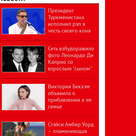
Президент
Туркменистана
исполнил рэп в
честь своего коня
Сеть взбудоражило
фото Леонардо Ди
Каприо со
взрослым "сыном"
Виктория Бекхэм
объявила о
прибавлении в ее
семье
Стэйси Амбер Уорд
– пламенеющая