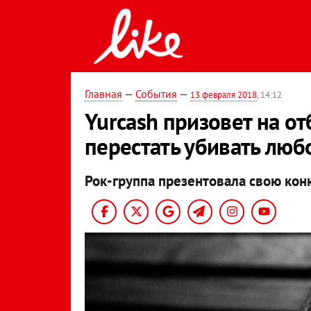
Главная
—
События
—
13 февраля 2018
, 14:12
Yurcash призовет на о
перестать убивать люб
Рок-группа презентовала свою кон