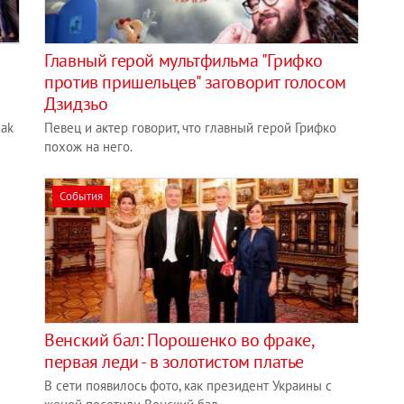
Главный герой мультфильма "Грифко
против пришельцев" заговорит голосом
Дзидзьо
zak
Певец и актер говорит, что главный герой Грифко
похож на него.
События
Венский бал: Порошенко во фраке,
первая леди - в золотистом платье
В сети появилось фото, как президент Украины с