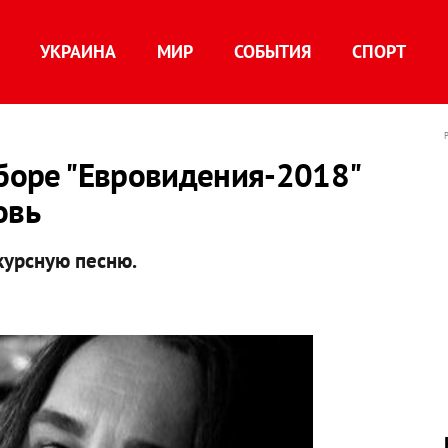
УКРАИНА
МИР
СОБЫТИЯ
СПОРТ
тборе "Евровидения-2018"
овь
курсную песню.