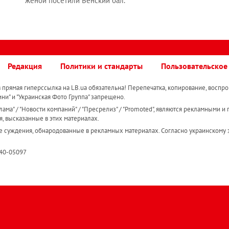
женой посетили Венский бал.
Редакция
Политики и стандарты
Пользовательское
прямая гиперссылка на LB.ua обязательна! Перепечатка, копирование, воспро
ини" и "Украинская Фото Группа" запрещено.
ама" / "Новости компаний" / "Пресрелиз" / "Promoted", являются рекламными и 
я, высказанные в этих материалах.
е суждения, обнародованные в рекламных материалах. Согласно украинскому з
R40-05097