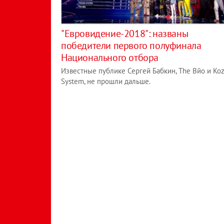
"Евровидение-2018": названы
победители первого полуфинала
Национального отбора
Известные публике Сергей Бабкин, The Вйо и Ko
System, не прошли дальше.