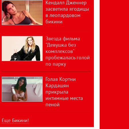
Кендалл Дженнер
засветила ягодицы
в леопардовом
бикини
Звезда фильма
"Девушка без
комплексов"
пробежалась голой
по парку
Голая Кортни
Кардашян
прикрыла
интимные места
пеной
Еще Бикини!