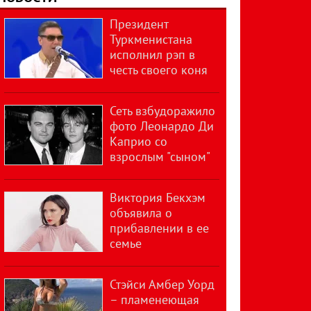
Президент
Туркменистана
исполнил рэп в
честь своего коня
Сеть взбудоражило
фото Леонардо Ди
Каприо со
взрослым "сыном"
Виктория Бекхэм
объявила о
прибавлении в ее
семье
Стэйси Амбер Уорд
– пламенеющая