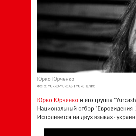
Юрко Юрченко
ФОТО: YURKO-YURCASH YURCHENKO
Юрко Юрченко
и его группа "Yurcas
Национальный отбор "Евровидения-201
Исполняется на двух языках - украи