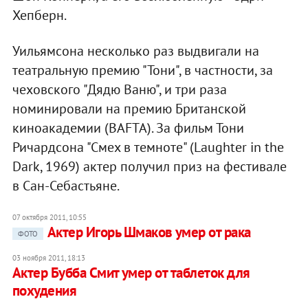
Хепберн.
Уильямсона несколько раз выдвигали на
театральную премию "Тони", в частности, за
чеховского "Дядю Ваню", и три раза
номинировали на премию Британской
киноакадемии (BAFTA). За фильм Тони
Ричардсона "Смех в темноте" (Laughter in the
Dark, 1969) актер получил приз на фестивале
в Сан-Себастьяне.
07 октября 2011, 10:55
Актер Игорь Шмаков умер от рака
ФОТО
03 ноября 2011, 18:13
Актер Бубба Смит умер от таблеток для
похудения