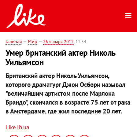
Главная
—
Мир
—
26 января 2012
, 11:34
Умер британский актер Николь
Уильямсон
Британский актер Николь Уильямсон,
которого драматург Джон Осборн называл
"величайшим артистом после Марлона
Брандо", скончался в возрасте 75 лет от рака
в Амстердаме, где жил последние 20 лет.
Like.lb.ua