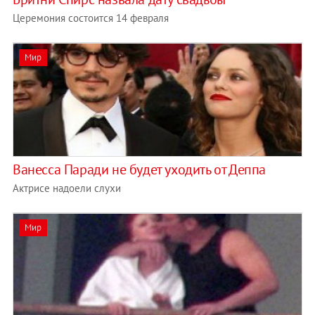
Церемония состоится 14 февраля
Мир
Ванесса Паради не будет уходить от Деппа
Актрисе надоели слухи
Мир