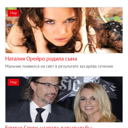
Мир
Наталия Орейро родила сына
Мальчик появился на свет в результате кесарева сечения
Мир
Бритни Спирс назвала дату свадьбы