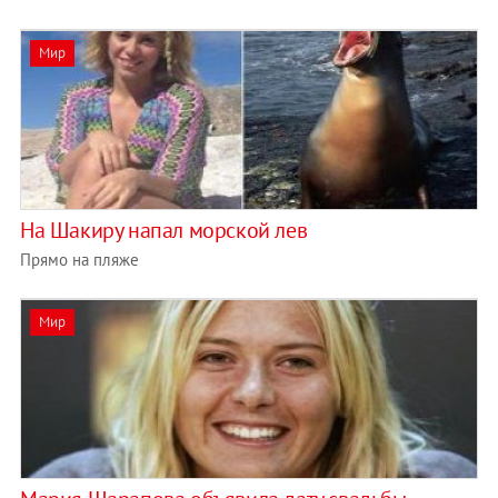
Мир
На Шакиру напал морской лев
Прямо на пляже
Мир