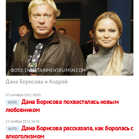
ФОТО: ENTERTAINMENT.RU.MSN.COM
Дана Борисова и Андрей
07 сентября 2011, 08:05
Дана Борисова похвасталась новым
ФОТО
любовником
13 октября 2011, 16:10
Дана Борисова рассказала, как боролась с
ФОТО
алкоголизмом