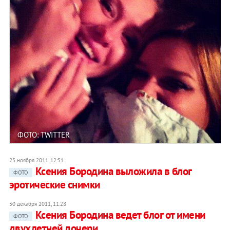
ФОТО: TWITTER
25 ноября 2011, 12:51
Ксения Бородина выложила в блог
ФОТО
эротические снимки
30 декабря 2011, 11:28
Ксения Бородина ведет блог от имени
ФОТО
двухлетней дочери