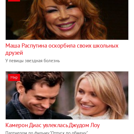
Маша Распутина оскорбила своих школьных
друзей
У певицы звездная болезнь
Мир
Камерон Диас увлеклась Джудом Лоу
Партнером по фильму "Отпуск по обмену"