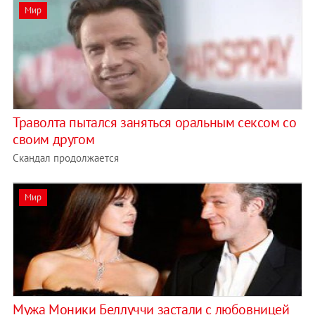
Мир
Траволта пытался заняться оральным сексом со
своим другом
Скандал продолжается
Мир
Мужа Моники Беллуччи застали с любовницей