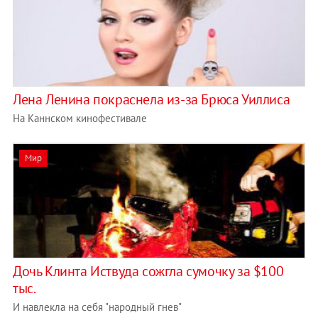
Лена Ленина покраснела из-за Брюса Уиллиса
На Каннском кинофестивале
Мир
Дочь Клинта Иствуда сожгла сумочку за $100
тыс.
И навлекла на себя "народный гнев"