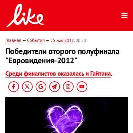
Главная
—
События
—
25 мая 2012
, 00:50
Победители второго полуфинала
"Евровидения-2012"
Среди финалистов оказалась и Гайтана
.