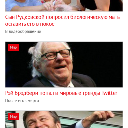
Сын Рудковской попросил биологическую мать
оставить его в покое
В видеообращении
Мир
Рэй Брэдбери попал в мировые тренды Twitter
После его смерти
Мир