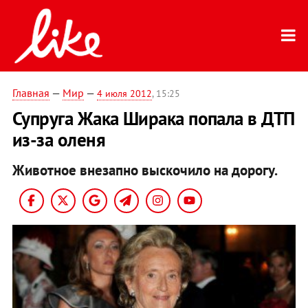
Главная
—
Мир
—
4 июля 2012
, 15:25
Супруга Жака Ширака попала в ДТП
из-за оленя
Животное внезапно выскочило на дорогу.