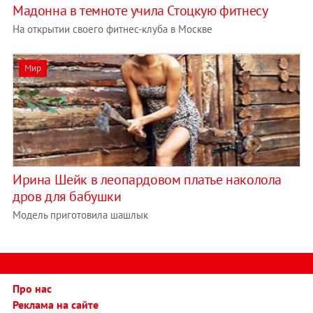
Мадонна в темноте учила Стоцкую фитнесу
На открытии своего фитнес-клуба в Москве
Мир
Ирина Шейк в леопардовом платье наколола
дров для бабушки
Модель приготовила шашлык
Про нас
Реклама на сайте