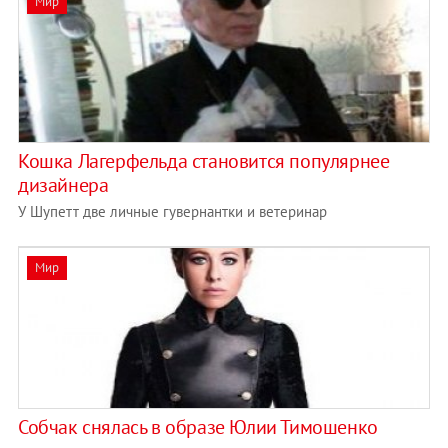
Мир
Кошка Лагерфельда становится популярнее
дизайнера
У Шупетт две личные гувернантки и ветеринар
Мир
Собчак снялась в образе Юлии Тимошенко