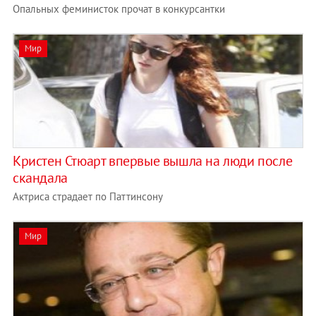
Опальных феминисток прочат в конкурсантки
Мир
Кристен Стюарт впервые вышла на люди после
скандала
Актриса страдает по Паттинсону
Мир