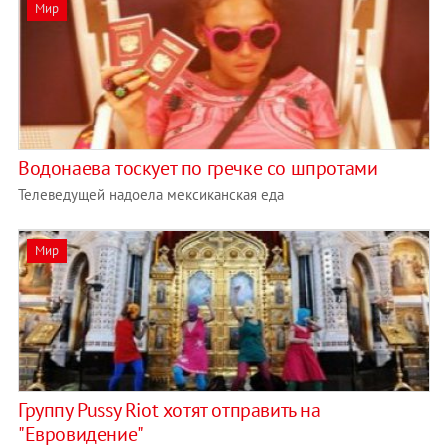
Мир
Водонаева тоскует по гречке со шпротами
Телеведущей надоела мексиканская еда
Мир
Группу Pussy Riot хотят отправить на
"Евровидение"