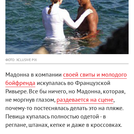
ФОТО: XCLUSIVE PIX
Мадонна в компании
своей свиты и молодого
бойфренда
искупалась во Французской
Ривьере. Все бы ничего, но Мадонна, которая,
не моргнув глазом,
раздевается на сцене
,
почему-то постеснялась делать это на пляже.
Певица купалась полностью одетой - в
реглане, штанах, кепке и даже в кроссовках.