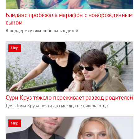
Бледанс пробежала марафон с новорожденным
сыном
В поддержку тяжелобольных детей
Мир
Сури Круз тяжело переживает развод родителей
Дочь Тома Круза почти два месяца не видела отца
Мир