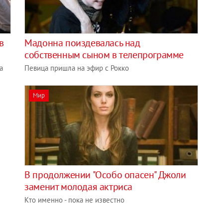
в
Мадонна поиздевалась над
собственным сыном в телепрограмме
а
Певица пришла на эфир с Рокко
Мир
В продолжении "Особо опасен" Джоли
заменит молодая актриса
Кто именно - пока не известно