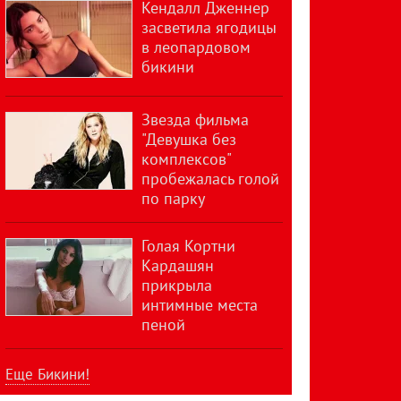
Кендалл Дженнер
засветила ягодицы
в леопардовом
бикини
Звезда фильма
"Девушка без
комплексов"
пробежалась голой
по парку
Голая Кортни
Кардашян
прикрыла
интимные места
пеной
Еще Бикини!