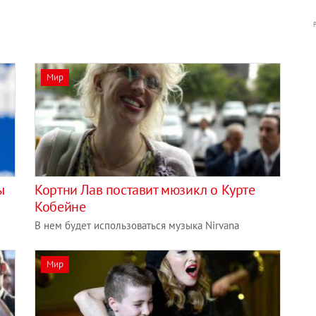
Мир
ы
Кортни Лав поставит мюзикл о Курте
Кобейне
В нем будет использоваться музыка Nirvana
Мир