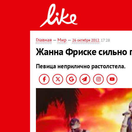
Главная
—
Мир
—
26 октября 2012
, 17:28
Жанна Фриске сильно 
Певица неприлично растолстела.