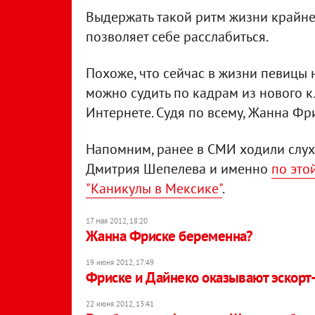
Выдержать такой ритм жизни крайне
позволяет себе расслабиться.
Похоже, что сейчас в жизни певицы 
можно судить по кадрам из нового к
Интернете. Судя по всему, Жанна Фр
Напомним, ранее в СМИ ходили слух
Дмитрия Шепелева и именно
по это
"Каникулы в Мексике"
.
17 мая 2012, 18:20
Жанна Фриске беременна?
19 июня 2012, 17:49
Фриске и Дайнеко оказывают эскорт-
22 июня 2012, 13:41