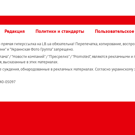
Редакция
Политики и стандарты
Пользовательское
прямая гиперссылка на LB.ua обязательна! Перепечатка, копирование, воспро
ини" и "Украинская Фото Группа" запрещено.
ама" / "Новости компаний" / "Пресрелиз" / "Promoted", являются рекламными и 
я, высказанные в этих материалах.
е суждения, обнародованные в рекламных материалах. Согласно украинскому з
R40-05097