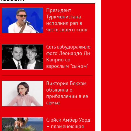
Президент
Туркменистана
исполнил рэп в
честь своего коня
Сеть взбудоражило
фото Леонардо Ди
Каприо со
взрослым "сыном"
Виктория Бекхэм
объявила о
прибавлении в ее
семье
Стэйси Амбер Уорд
– пламенеющая