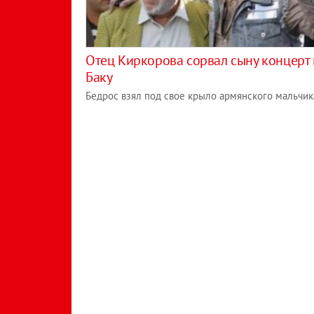
Отец Киркорова сорвал сыну концерт 
Баку
Бедрос взял под свое крыло армянского мальчик