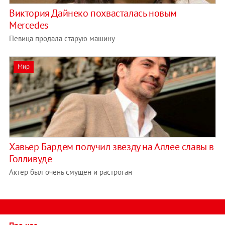
Виктория Дайнеко похвасталась новым
Mercedes
Певица продала старую машину
Мир
Хавьер Бардем получил звезду на Аллее славы в
Голливуде
Актер был очень смущен и растроган