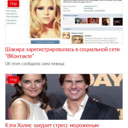
Мир
Шакира зарегистрировалась в социальной сети
"ВКонтакте"
Об этом сообщила сама певица
Мир
Кэти Холмс заедает стресс мороженым