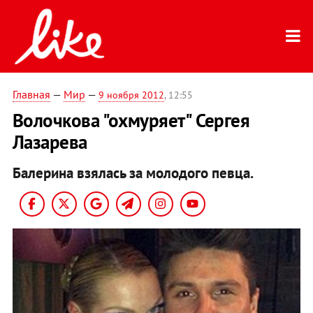
Главная
—
Мир
—
9 ноября 2012
, 12:55
Волочкова "охмуряет" Сергея
Лазарева
Балерина взялась за молодого певца.