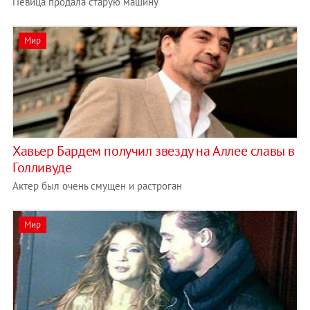
Певица продала старую машину
Мир
Хавьер Бардем получил звезду на Аллее славы в
Голливуде
Актер был очень смущен и растроган
Мир