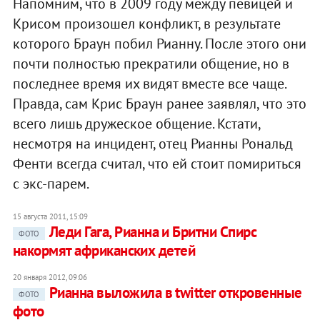
Напомним, что в 2009 году между певицей и
Крисом произошел конфликт, в результате
которого Браун побил Рианну. После этого они
почти полностью прекратили общение, но в
последнее время их видят вместе все чаще.
Правда, сам Крис Браун ранее заявлял, что это
всего лишь дружеское общение. Кстати,
несмотря на инцидент, отец Рианны Рональд
Фенти всегда считал, что ей стоит помириться
с экс-парем.
15 августа 2011, 15:09
Леди Гага, Рианна и Бритни Спирс
ФОТО
накормят африканских детей
20 января 2012, 09:06
Рианна выложила в twitter откровенные
ФОТО
фото