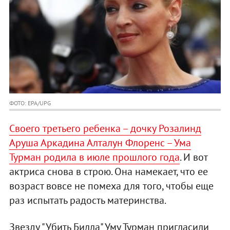
ФОТО: EPA/UPG
Своего третьего ребенка – дочку Розалинд
Аруша Аркадина Алталун Флоренс – Ума
Турман родила в июле прошлого года
. И вот
актриса снова в строю. Она намекает, что ее
возраст вовсе не помеха для того, чтобы еще
раз испытать радость материнства.
Звезду "Убить Билла" Уму Турман пригласили