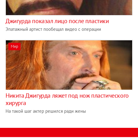
Джигурда показал лицо после пластики
Эпатажный артист пообещал видео с операции
Мир
Никита Джигурда ляжет под нож пластического
хирурга
На такой шаг актер решился ради жены