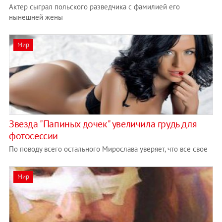
Актер сыграл польского разведчика с фамилией его
нынешней жены
Мир
Звезда "Папиных дочек" увеличила грудь для
фотосессии
По поводу всего остального Мирослава уверяет, что все свое
Мир