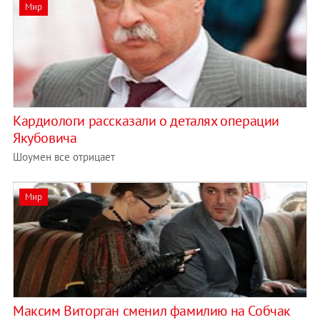
Мир
Кардиологи рассказали о деталях операции
Якубовича
Шоумен все отрицает
Мир
Максим Виторган сменил фамилию на Собчак