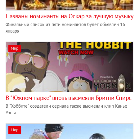
Названы номинанты на Оскар за лучшую музыку
Финальный список из пяти номинантов будет объявлен 16
января
Мир
В "Южном парке" вновь высмеяли Бритни Спирс
В "Хоббите" создатели сериала также высмеяли клип Канье
Уэста
Мир