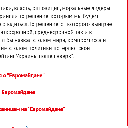
итики, власть, оппозиция, моральные лидеры
приняли то решение, которым мы будем
е стыдиться. То решение, от которого выиграет
аткосрочной, среднесрочной так и в
л я бы назвал столом мира, компромисса и
этим столом политики потеряют свои
ейтинг Украины пошел вверх".
 о "Евромайдане"
а Евромайдане
раинцам на "Евромайдане"