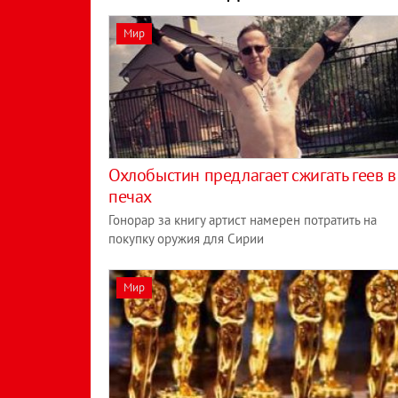
Мир
Охлобыстин предлагает сжигать геев в
печах
Гонорар за книгу артист намерен потратить на
покупку оружия для Сирии
Мир