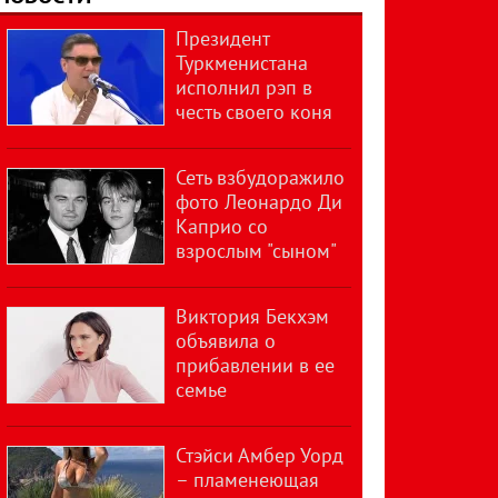
Президент
Туркменистана
исполнил рэп в
честь своего коня
Сеть взбудоражило
фото Леонардо Ди
Каприо со
взрослым "сыном"
Виктория Бекхэм
объявила о
прибавлении в ее
семье
Стэйси Амбер Уорд
– пламенеющая