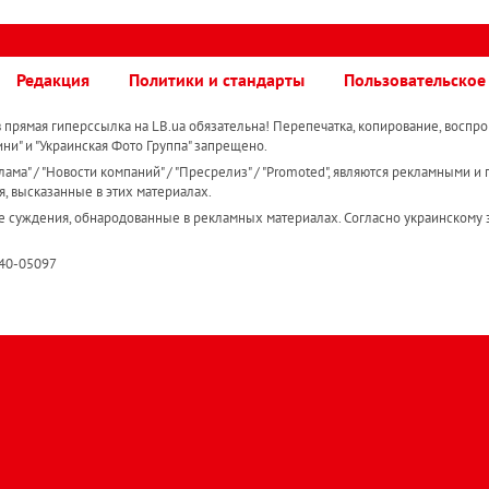
Редакция
Политики и стандарты
Пользовательское
прямая гиперссылка на LB.ua обязательна! Перепечатка, копирование, воспро
ини" и "Украинская Фото Группа" запрещено.
ама" / "Новости компаний" / "Пресрелиз" / "Promoted", являются рекламными и 
я, высказанные в этих материалах.
е суждения, обнародованные в рекламных материалах. Согласно украинскому з
R40-05097