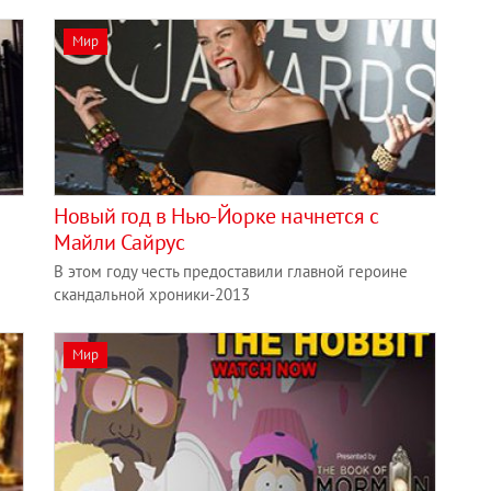
Мир
Новый год в Нью-Йорке начнется с
Майли Сайрус
В этом году честь предоставили главной героине
скандальной хроники-2013
Мир