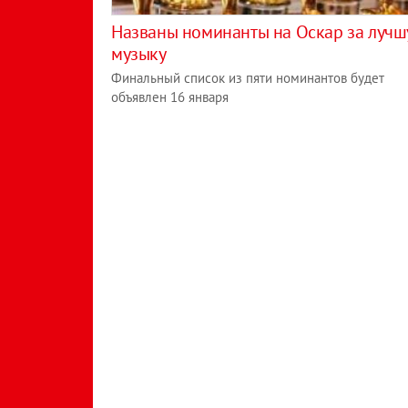
Названы номинанты на Оскар за луч
музыку
Финальный список из пяти номинантов будет
объявлен 16 января