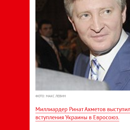
ФОТО: МАКС ЛЕВИН
Миллиардер Ринат Ахметов выступи
вступления Украины в Евросоюз.