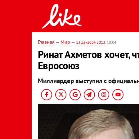
Главная
—
Мир
—
13 декабря 2013
, 18:04
Ринат Ахметов хочет, ч
Евросоюз
Миллиардер выступил с официаль