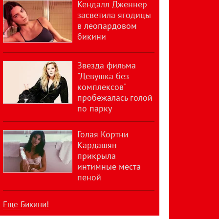
Кендалл Дженнер
засветила ягодицы
в леопардовом
бикини
Звезда фильма
"Девушка без
комплексов"
пробежалась голой
по парку
Голая Кортни
Кардашян
прикрыла
интимные места
пеной
Еще Бикини!